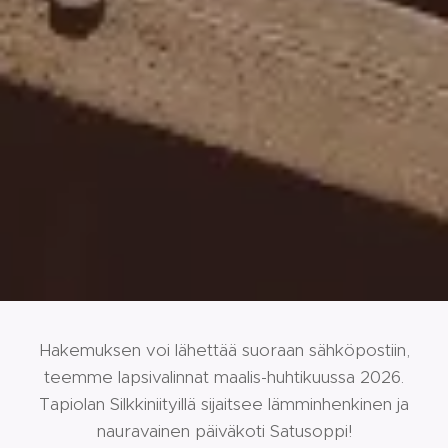
Hakemuksen voi lähettää suoraan sähköpostiin,
teemme lapsivalinnat maalis-huhtikuussa 2026.
Tapiolan Silkkiniityillä sijaitsee lämminhenkinen ja
nauravainen päiväkoti Satusoppi!