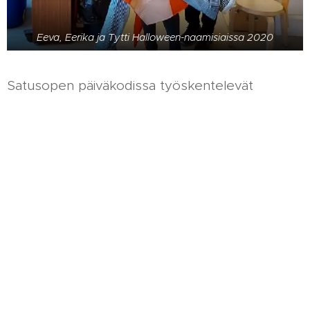
Eeva, Eerika ja Tytti Halloween-naamisiaissa 2020
Satusopen päiväkodissa työskentelevät
Päiväkodin johtaja/varhaiskasvatuksen
opettaja Jolanda
Varhaiskasvatuksen opettaja/esiopettaja
Eeva
Varhaiskasvatuksen lastenhoitaja Tytti
Laitosapulainen Tuula